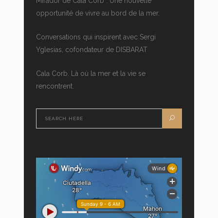
Mirador de Cala Corb : Une nouvelle
opportunité de vivre au bord de la mer.
Conversations qui inspirent avec Sergi
Yglesias, cofondateur de DISBARAT
Cala Corb. Là où la mer et la vie se
rencontrent.