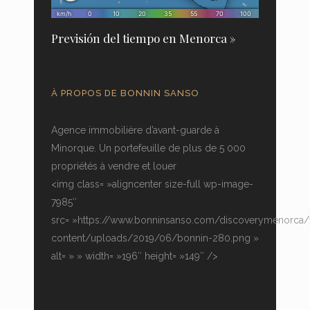
Previsión del tiempo en Menorca »
À PROPOS DE BONNIN SANSO
Agence immobilière d’avant-guarde à
Minorque. Un portefeuille de plus de 5 000
propriétés à vendre et louer
<img class= »aligncenter size-full wp-image-
7985″
src= »https://www.bonninsanso.com/discoverymenorca
content/uploads/2019/06/bonnin-280.png »
alt= » » width= »196″ height= »149″ />